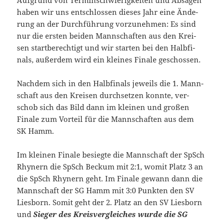
Auf­grund von Ter­min­schwie­rig­kei­ten und Absa­gen
haben wir uns ent­schlos­sen die­ses Jahr eine Ände­
rung an der Durch­füh­rung vor­zu­neh­men: Es sind
nur die ers­ten bei­den Mann­schaf­ten aus den Krei­
sen start­be­rech­tigt und wir star­ten bei den Halb­fi­
nals, außer­dem wird ein klei­nes Fina­le geschossen.
Nach­dem sich in den Halb­fi­nals jeweils die 1. Mann­
schaft aus den Krei­sen durch­set­zen konn­te, ver­
schob sich das Bild dann im klei­nen und gro­ßen
Fina­le zum Vor­teil für die Mann­schaf­ten aus dem
SK Hamm.
Im klei­nen Fina­le besieg­te die Mann­schaft der SpSch
Rhy­nern die SpSch Beckum mit 2:1, womit Platz 3 an
die SpSch Rhy­nern geht. Im Fina­le gewann dann die
Mann­schaft der SG Hamm mit 3:0 Punk­ten den SV
Lies­born. Somit geht der 2. Platz an den SV Lies­born
und
Sie­ger des Kreis­ver­glei­ches wur­de die SG