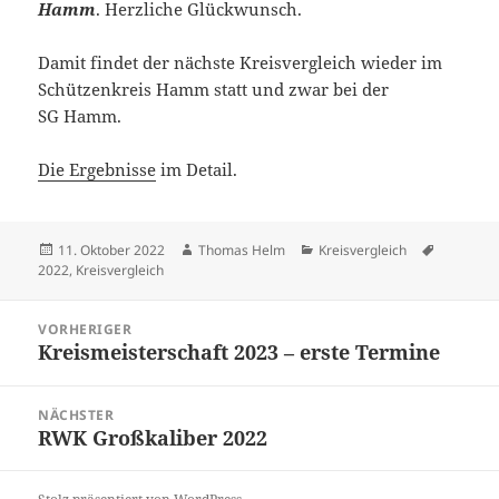
Hamm
. Herz­li­che Glückwunsch.
Damit fin­det der nächs­te Kreis­ver­gleich wie­der im
Schüt­zen­kreis Hamm statt und zwar bei der
SG Hamm.
Die Ergeb­nis­se
im Detail.
Veröffentlicht
Autor
Kategorien
Schlagwö
11. Oktober 2022
Thomas Helm
Kreisvergleich
am
2022
,
Kreisvergleich
Beitragsnavigation
VORHERIGER
Kreis­meis­ter­schaft 2023 – ers­te Termine
Vorheriger
Beitrag:
NÄCHSTER
RWK Groß­ka­li­ber 2022
Nächster
Beitrag: