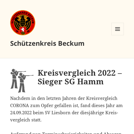
MENÜ
Schützenkreis Beckum
UND
WIDGETS
Kreis­ver­gleich 2022 –
Sie­ger SG Hamm
Nach­dem in den letz­ten Jah­ren der Kreis­ver­gleich
CORONA zum Opfer gefal­len ist, fand die­ses Jahr am
24.09.2022 beim SV Lies­born der dies­jäh­ri­ge Kreis­
ver­gleich statt.