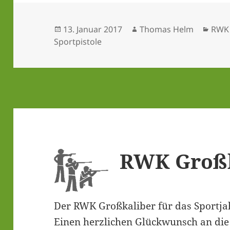
Veröffentlicht
Autor
Kate
13. Januar 2017
Thomas Helm
RWK 
am
Sportpistole
RWK Groß­k
Der RWK Groß­ka­li­ber für das Sport­ja
Einen herz­li­chen Glück­wunsch an die 