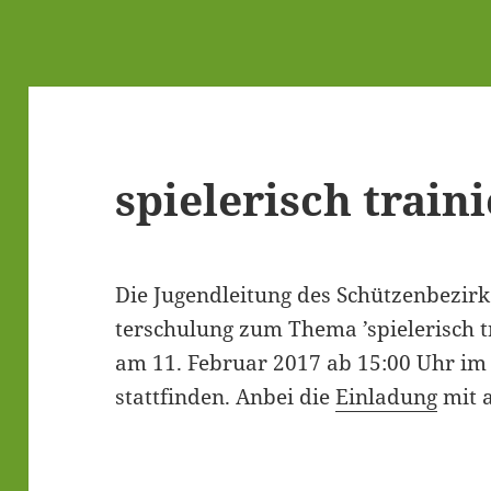
spie­le­risch train
Die Jugend­lei­tung des Schüt­zen­be­zir­k
ter­schu­lung zum The­ma ’spie­le­risch t
am 11. Febru­ar 2017 ab 15:00 Uhr im 
statt­fin­den. Anbei die
Ein­la­dung
mit a