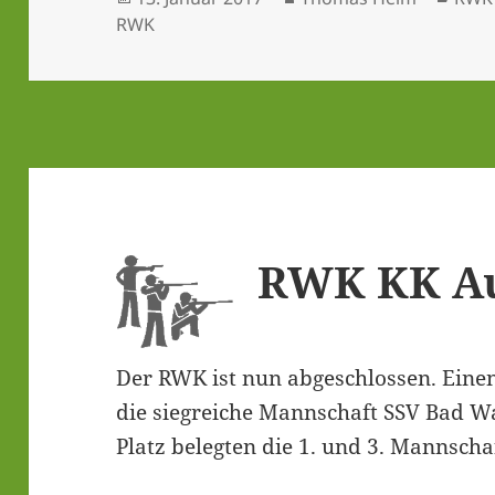
am
RWK
RWK KK Auf
Der RWK ist nun abge­schlos­sen. Einen
die sieg­rei­che Mann­schaft SSV Bad Wa
Platz beleg­ten die 1. und 3. Mann­sch