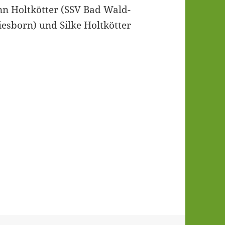
n Holt­köt­ter (SSV Bad Wald­
es­born) und Sil­ke Holt­köt­ter