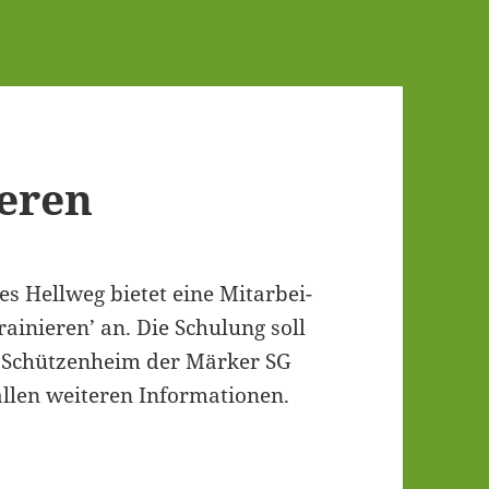
ieren
es Hell­weg bie­tet eine Mit­ar­bei­
rai­nie­ren’ an. Die Schu­lung soll
Schüt­zen­heim der Mär­ker SG
llen wei­te­ren Informationen.