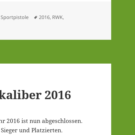
gorien
Schlagwörter
Sportpistole
2016
,
RWK
,
a­li­ber 2016
hr 2016 ist nun abge­schlos­sen.
Sie­ger und Platzierten.