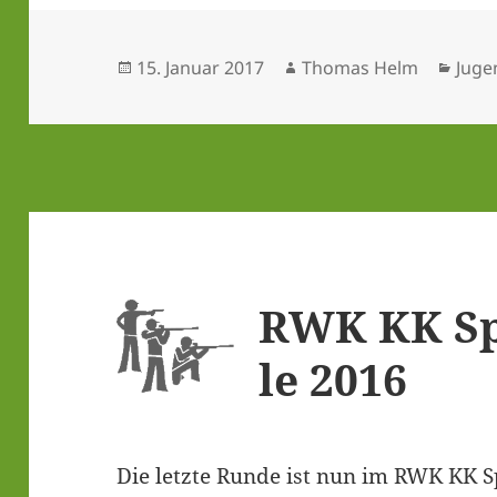
Veröffentlicht
Autor
Kate
15. Januar 2017
Thomas Helm
Juge
am
RWK KK Spo
le 2016
Die letz­te Run­de ist nun im RWK KK Spo