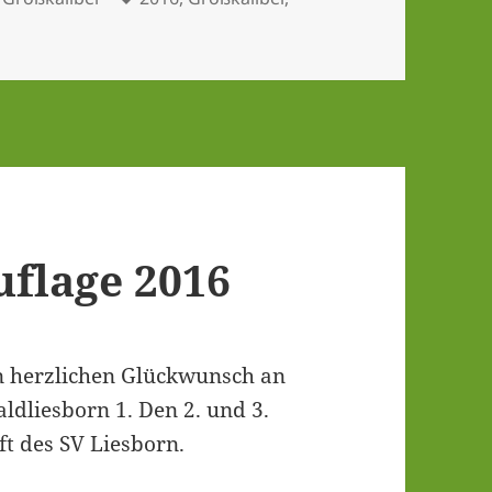
­la­ge 2016
 herz­li­chen Glück­wunsch an
ld­lies­born 1. Den 2. und 3.
aft des SV Liesborn.