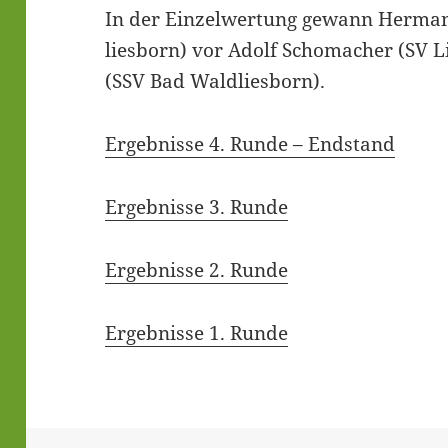
In der Ein­zel­wer­tung gewann Her­man
lies­born) vor Adolf Scho­ma­cher (SV Li
(SSV Bad Waldliesborn).
Ergeb­nis­se 4. Run­de – Endstand
Ergeb­nis­se 3. Runde
Ergeb­nis­se 2. Runde
Ergeb­nis­se 1. Runde