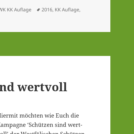
ategorien
Schlagwörter
WK KK Auflage
2016
,
KK Auflage
,
ind wertvoll
ier­mit möch­ten wie Euch die
am­pa­gne ‘Schüt­zen sind wert­
oll’ der West­fä­li­schen Schüt­zen­