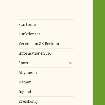
Start­sei­te
Funk­tio­nä­re
Ver­ei­ne im SK Beckum
Infor­ma­tio­nen TK
untermenü
Sport
öffnen
All­ge­mein
Damen
Jugend
Kreis­kö­nig