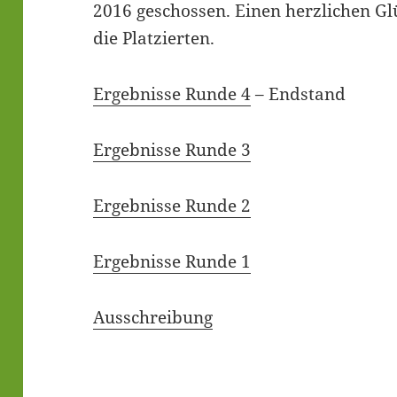
2016 geschos­sen. Einen herz­li­chen G
die Platzierten.
Ergeb­nis­se Run­de 4
– Endstand
Ergeb­nis­se Run­de 3
Ergeb­nis­se Run­de 2
Ergeb­nis­se Run­de 1
Aus­schrei­bung