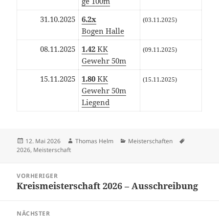
ge 100m
31.10.2025
6.2x
(03.11.2025)
Bogen Halle
08.11.2025
1.42
KK
(09.11.2025)
Gewehr 50m
15.11.2025
1.80
KK
(15.11.2025)
Gewehr 50m
Liegend
Veröffentlicht
Autor
Kategorien
Schlagwört
12. Mai 2026
Thomas Helm
Meisterschaften
am
2026
,
Meisterschaft
Beitragsnavigation
VORHERIGER
Kreis­meis­ter­schaft 2026 – Ausschreibung
Vorheriger
Beitrag:
NÄCHSTER