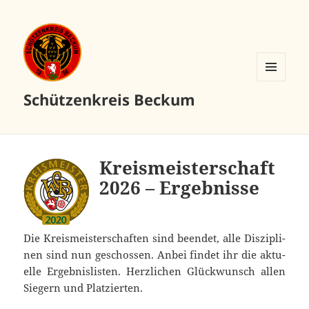
MENÜ
Schützenkreis Beckum
UND
WIDGETS
Kreis­meis­ter­schaft
2026 – Ergebnisse
Die Kreis­meis­ter­schaf­ten sind been­det, alle Dis­zi­pli­
nen sind nun geschos­sen. Anbei fin­det ihr die aktu­
el­le Ergeb­nis­lis­ten. Herz­li­chen Glück­wunsch allen
Sie­gern und Platzierten.