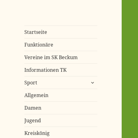
Start­sei­te
Funk­tio­nä­re
Ver­ei­ne im SK Beckum
Infor­ma­tio­nen TK
untermenü
Sport
öffnen
All­ge­mein
Damen
Jugend
Kreis­kö­nig