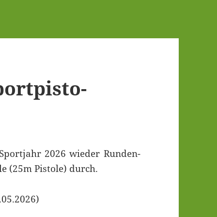
rt­pis­to­
Sport­jahr 2026 wie­der Run­den­
le (25m Pis­to­le) durch.
.05.2026)