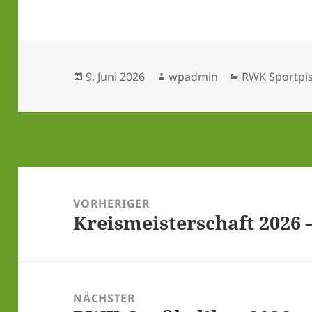
Veröffentlicht
Autor
Kategorien
9. Juni 2026
wpadmin
RWK Sportpis
am
Beitragsnavigation
VORHERIGER
Kreis­meis­ter­schaft 2026
Vorheriger
Beitrag:
NÄCHSTER