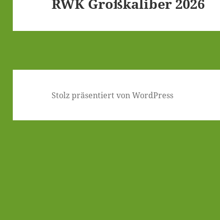
RWK Groß­ka­li­ber 2026
Nächster
Beitrag:
Stolz präsentiert von WordPress