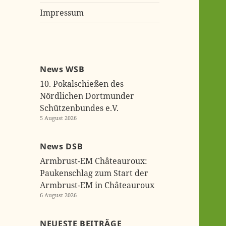
Impres­sum
News WSB
10. Pokalschießen des
Nördlichen Dortmunder
Schützenbundes e.V.
5 August 2026
Bericht und Ergebnisse zur
News DSB
DM Lichtschießen
Armbrust-EM Châteauroux:
3 August 2026
Paukenschlag zum Start der
Armbrust-EM in Châteauroux
Lehrreferententagung des
6 August 2026
DSB in Wiesbaden
3 August 2026
DM Target Sprint Hatten:
NEU­ES­TE BEITRÄGE