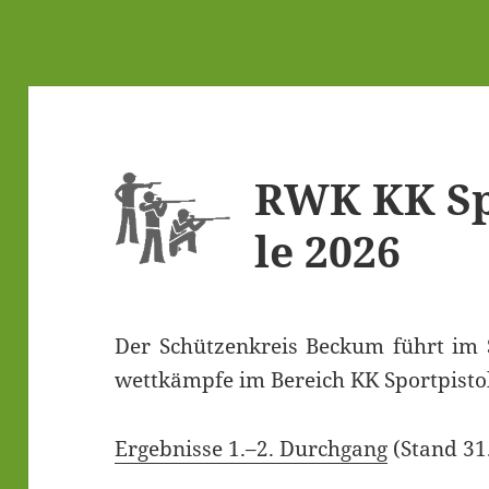
RWK KK Spo
le 2026
Der Schüt­zen­kreis Beckum führt im 
wett­kämp­fe im Bereich KK Sport­pis­to­
Ergeb­nis­se 1.–2. Durch­gang
(Stand 31