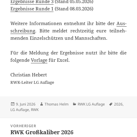
Ergeb­nis­se Run­de 3
(Stand 05.05.2026)
Ergeb­nis­se Run­de 1
(Stand 08.03.2026)
Wei­te­re Infor­ma­tio­nen ent­nehmt ihr bit­te der
Aus­
schrei­bung
. Bit­te mel­det recht­zei­tig eure teil­neh­
men­den Ein­zel­schüt­zen und Mannschaften.
Für die Mel­dung der Ergeb­nis­se nutzt ihr bit­te die
fol­gen­de
Vor­la­ge
für Excel.
Chris­ti­an Hebert
RWK-Lei­ter LG Auflage
Veröffentlicht
Autor
Kategorien
Schlagwörter
9. Juni 2026
Thomas Helm
RWK LG Auflage
2026
,
am
LG Auflage
,
RWK
Beitragsnavigation
VORHERIGER
RWK Groß­ka­li­ber 2026
Vorheriger