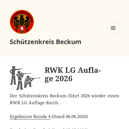
MENÜ
Schützenkreis Beckum
UND
WIDGETS
RWK LG Auf­la­
ge 2026
Der Schüt­zen­kreis Beckum führt 2026 wie­der einen
RWK LG Auf­la­ge durch.
Ergeb­nis­se Run­de 4
(Stand 06.06.2026)