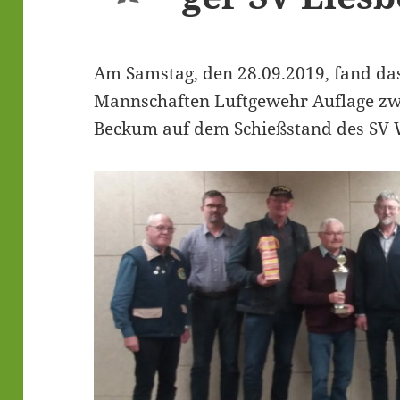
Am Sams­tag, den 28.09.2019, fand das 
Mann­schaf­ten Luft­ge­wehr Auf­la­ge
Beckum auf dem Schieß­stand des SV W