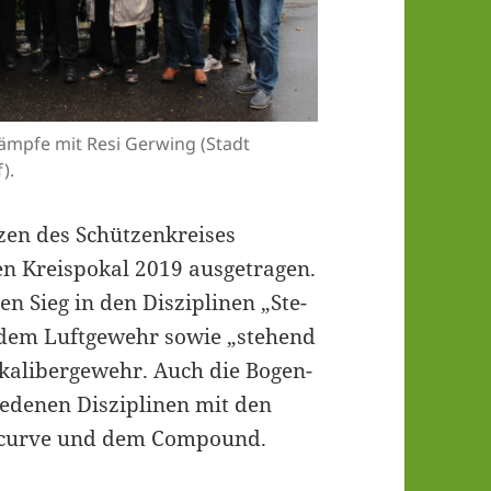
­kämp­fe mit Resi Gerwing (Stadt
).
zen des Schüt­zen­krei­ses
reis­po­kal 2019 aus­ge­tra­gen.
n Sieg in den Dis­zi­pli­nen „Ste­
 dem Luft­ge­wehr sowie „ste­hend
ka­li­ber­ge­wehr. Auch die Bogen­
ie­de­nen Dis­zi­pli­nen mit den
Recur­ve und dem Compound.