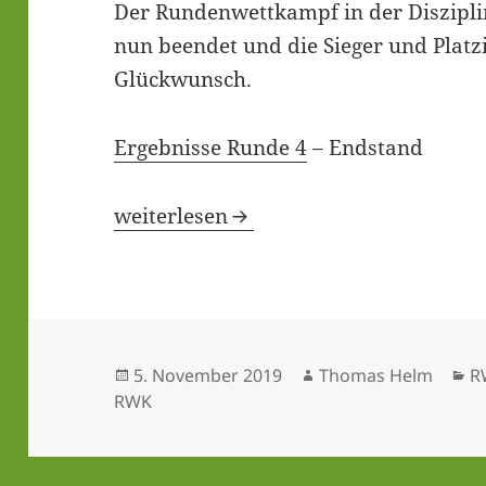
Der Run­den­wett­kampf in der Dis­zi­pl
nun been­det und die Sie­ger und Plat­zie
Glückwunsch.
Ergeb­nis­se Run­de 4
– Endstand
RWK KK Auf­la­ge 2019
weiterlesen
Veröffentlicht
Autor
K
5. November 2019
Thomas Helm
R
am
RWK