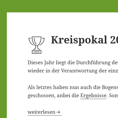
Kreis­po­kal 
Die­ses Jahr liegt die Durch­füh­rung d
wie­der in der Ver­ant­wor­tung der ein­
Als letz­tes haben nun auch die Bogen­s
geschos­sen, anbei die
Ergeb­nis­se
. Som
Kreis­po­kal 2019
weiterlesen