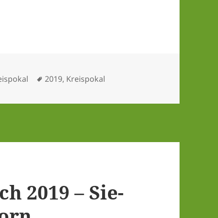
tegorien
Schlagwörter
eispokal
2019
,
Kreispokal
ich 2019 – Sie­
born