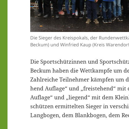
Die Sie­ger des Kreis­po­kals, der Run­den­wett
Beckum) und Win­fried Kaup (Kreis Warendorf
Die Sport­schüt­zin­nen und Sport­schüt­
Beckum haben die Wett­kamp­fe um den K
Zahl­rei­che Teil­neh­mer kämp­fen um de
hend Auf­la­ge“ und „frei­ste­hend“ mit
Auf­la­ge“ und „lie­gend“ mit dem Klein­
schüt­zen ermit­tel­ten Sie­ger in ver­sch
Lang­bo­gen, dem Blank­bo­gen, dem 