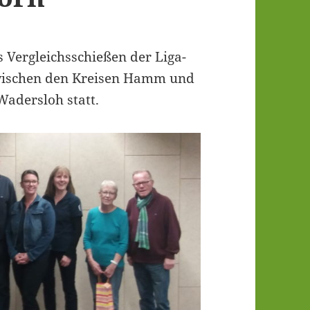
Ver­gleichs­schie­ßen der Liga-
 zwi­schen den Krei­sen Hamm und
aders­loh statt.