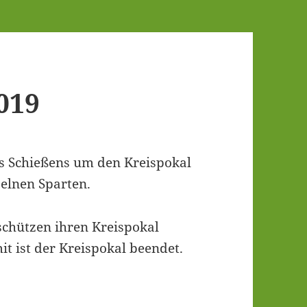
2019
es Schie­ßens um den Kreis­po­kal
zel­nen Sparten.
chüt­zen ihren Kreis­po­kal
it ist der Kreis­po­kal beendet.