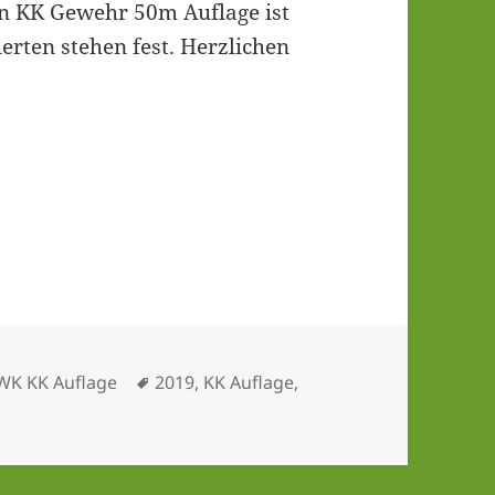
in KK Gewehr 50m Auf­la­ge ist
r­ten ste­hen fest. Herz­li­chen
ategorien
Schlagwörter
WK KK Auflage
2019
,
KK Auflage
,