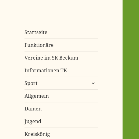
Start­sei­te
Funk­tio­nä­re
Ver­ei­ne im SK Beckum
Infor­ma­tio­nen TK
untermenü
Sport
öffnen
All­ge­mein
Damen
Jugend
Kreis­kö­nig