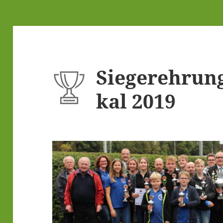
Sie­ger­eh­run
kal 2019